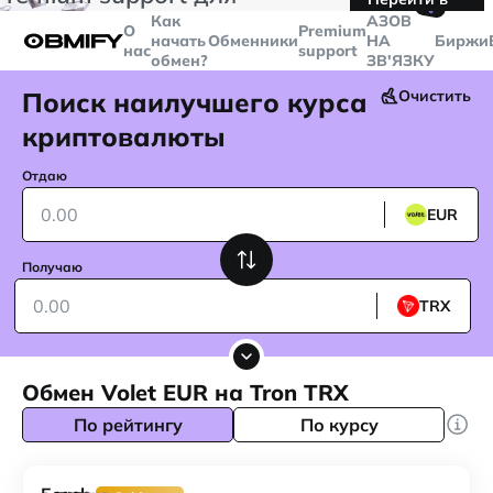
🤙
транзакций больше
$5000
Telegram
Как
AЗОВ
О
Premium
начать
Обменники
НА
Биржи
нас
support
обмен?
ЗВ'ЯЗКУ
Поиск наилучшего курса
Очистить
криптовалюты
Отдаю
EUR
Получаю
TRX
Обмен Volet EUR на Tron TRX
По рейтингу
По курсу