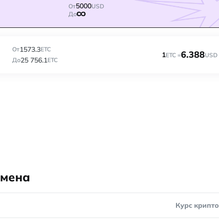
5000
От
USD
До
1573.3
От
ETC
6.388
1
ETC =
USD
25 756.1
До
ETC
бмена
Курс крипт