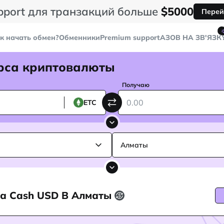
pport для транзакций больше
$5000
Перей
к начать обмен?
Обменники
Premium support
AЗОВ НА ЗВ'ЯЗК
рса криптовалюты
Получаю
ETC
Алматы
 на Cash USD В Алматы