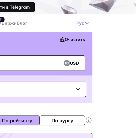
ти в Telegram
🤙
У
Биржи
Блог
Рус
Очистить
USD
По рейтингу
По курсу