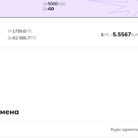
5000
От
USD
До
1799.6
От
ETC
5.5567
1
ETC =
EU
62 986.7
До
ETC
бмена
Курс крипт