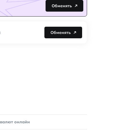
Обменять
Обменять
R
овалют онлайн