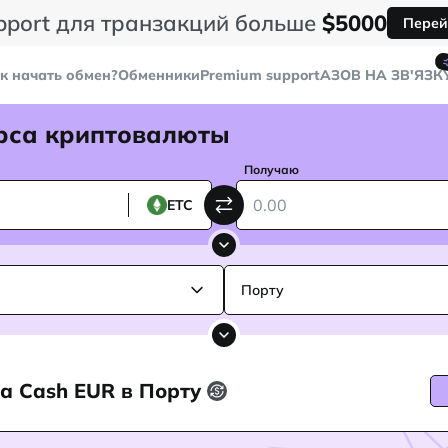
pport для транзакций больше
$5000
Перей
к начать обмен?
Обменники
Premium support
AЗОВ НА ЗВ'ЯЗК
рса криптовалюты
Получаю
ETC
Порту
на Cash EUR в Порту