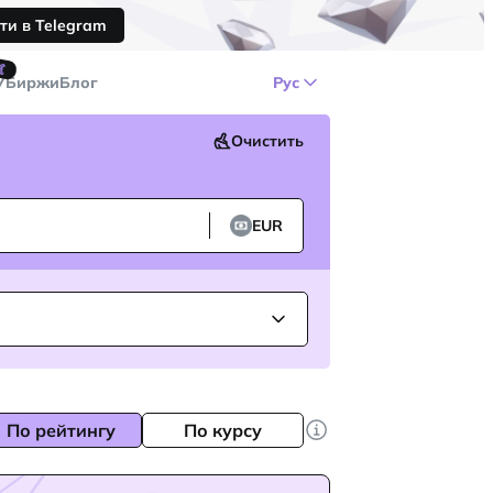
ти в Telegram
🤙
У
Биржи
Блог
Рус
Очистить
EUR
По рейтингу
По курсу