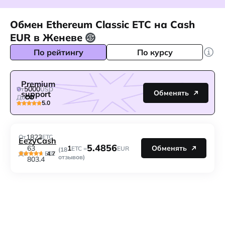
Обмен Ethereum Classic ETC на Cash
EUR в Женеве
По рейтингу
По курсу
Premium
5000
От
USD
Обменять
support
До
5.0
1823
От
ETC
EezyCash
5.4856
1
63
Обменять
ETC =
EUR
(18
4.7
До
ETC
отзывов)
803.4