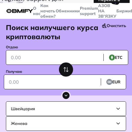
🤙
транзакций больше
$5000
Telegram
Как
AЗОВ
О
Premium
начать
Обменники
НА
Биржи
нас
support
обмен?
ЗВ'ЯЗКУ
Поиск наилучшего курса
Очистить
криптовалюты
Отдаю
ETC
Получаю
EUR
Швейцария
Женева