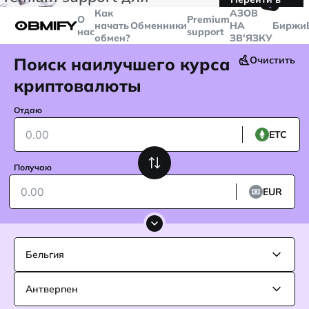
🤙
транзакций больше
$5000
Telegram
Как
AЗОВ
О
Premium
начать
Обменники
НА
Биржи
нас
support
обмен?
ЗВ'ЯЗКУ
Поиск наилучшего курса
Очистить
криптовалюты
Отдаю
ETC
Получаю
EUR
Бельгия
Антверпен