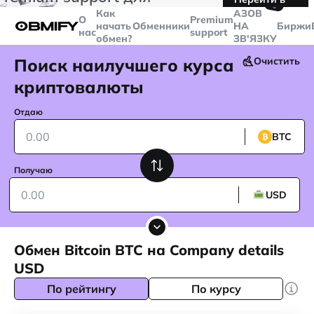
🤙
транзакций больше
$5000
Telegram
Как
AЗОВ
О
Premium
начать
Обменники
НА
Биржи
нас
support
обмен?
ЗВ'ЯЗКУ
Поиск наилучшего курса
Очистить
криптовалюты
Отдаю
BTC
Получаю
USD
Обмен Bitcoin BTC на Company details
USD
По рейтингу
По курсу