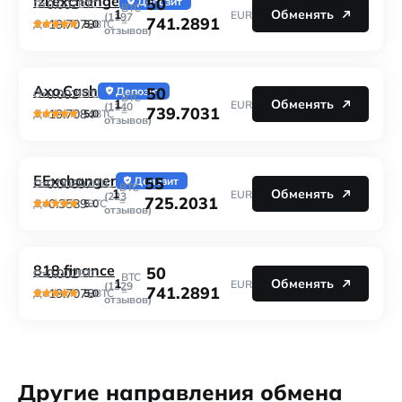
Izi.exchange
50
Депозит
0.002
От
BTC
BTC
1
Обменять
EUR
(1197
741.2891
=
19.7078
5.0
До
BTC
отзывов)
Axo.Cash
50
Депозит
0.002
От
BTC
BTC
1
Обменять
EUR
(1140
739.7031
=
19.7084
5.0
До
BTC
отзывов)
EExchanger
55
Депозит
0.00897
От
BTC
BTC
1
Обменять
EUR
(223
725.2031
=
0.3589
5.0
До
BTC
отзывов)
818.finance
50
0.002
От
BTC
BTC
1
Обменять
EUR
(1329
741.2891
=
19.7078
5.0
До
BTC
отзывов)
Другие направления обмена