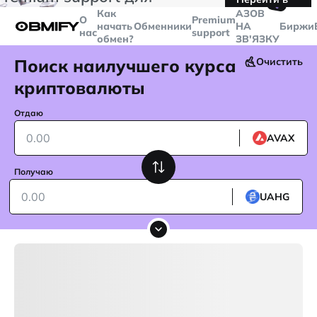
🤙
транзакций больше
$5000
Telegram
Как
AЗОВ
О
Premium
начать
Обменники
НА
Биржи
нас
support
обмен?
ЗВ'ЯЗКУ
Поиск наилучшего курса
Очистить
криптовалюты
Отдаю
AVAX
Получаю
UAHG