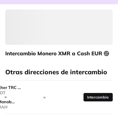
Intercambio Monero XMR a Cash EUR
Otras direcciones de intercambio
Tether TRC 20
DT
=
Intercambio
Monobank
UAH