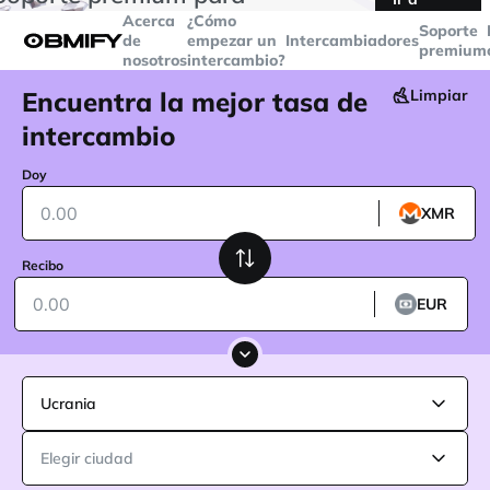
transacciones superiores a
$5000
Telegram
Acerca
¿Cómo
Soporte
de
empezar un
Intercambiadores
premium
nosotros
intercambio?
Encuentra la mejor tasa de
Limpiar
intercambio
Doy
XMR
Recibo
EUR
Ucrania
Elegir ciudad