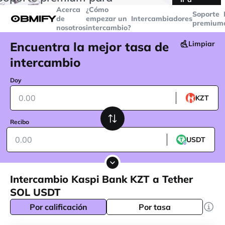
transacciones superiores a
$5000
Telegram
Acerca
¿Cómo
Soporte
de
empezar un
Intercambiadores
premium
nosotros
intercambio?
Encuentra la mejor tasa de
Limpiar
intercambio
Doy
KZT
Recibo
USDT
Intercambio Kaspi Bank KZT a Tether
SOL USDT
Por calificación
Por tasa