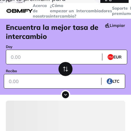
transacciones superiores a
$5000
Telegram
Acerca
¿Cómo
Soporte
de
empezar un
Intercambiadores
premium
nosotros
intercambio?
Encuentra la mejor tasa de
Limpiar
intercambio
Doy
EUR
Recibo
LTC