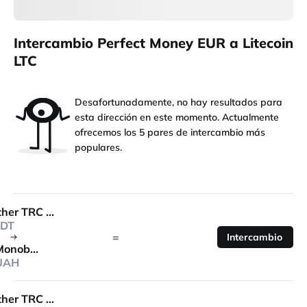
Intercambio Perfect Money EUR a Litecoin
LTC
Desafortunadamente, no hay resultados para
esta dirección en este momento. Actualmente
ofrecemos los 5 pares de intercambio más
populares.
Tether TRC 20
DT
=
Intercambio
Monobank
UAH
Tether TRC 20