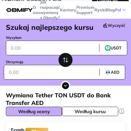
Jak
transakcji powyżej
$5000
Telegram
O
rozpocząć
Premium
Kantory
Rynki
Blog
Pol
nas
wymianę
Support
z Obmify?
Szukaj najlepszego kursu
Wyczyść
Wysyłam
USDT
Otrzymuję
AED
Wymiana Tether TON USDT do Bank
Transfer AED
Według oceny
Według kursu
Ecash
138
Od
USDT
Złoty