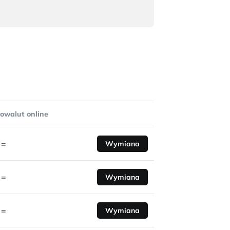
owalut online
=
Wymiana
=
Wymiana
=
Wymiana