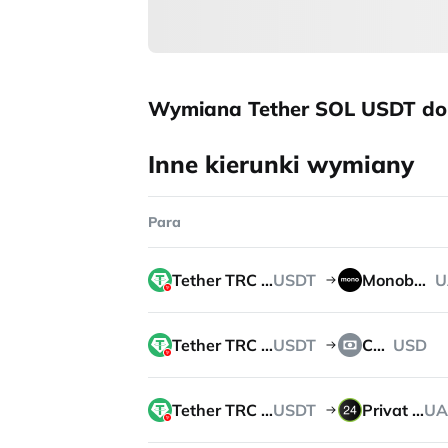
Wymiana Tether SOL USDT d
Inne kierunki wymiany
Para
Tether TRC 20
USDT
Monobank
U
Tether TRC 20
USDT
Cash
USD
Tether TRC 20
USDT
Privat 24
UA