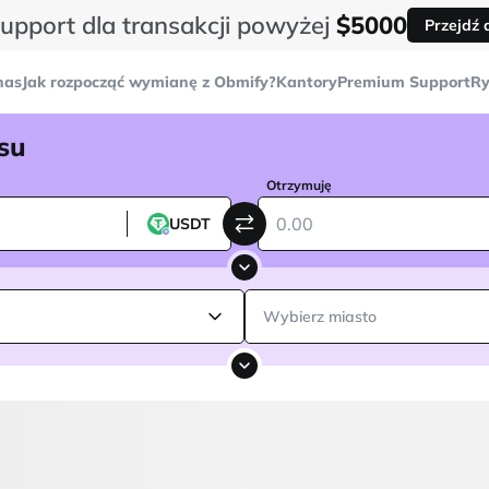
pport dla transakcji powyżej
$5000
Przejdź 
nas
Jak rozpocząć wymianę z Obmify?
Kantory
Premium Support
Ry
su
Otrzymuję
USDT
Wybierz miasto