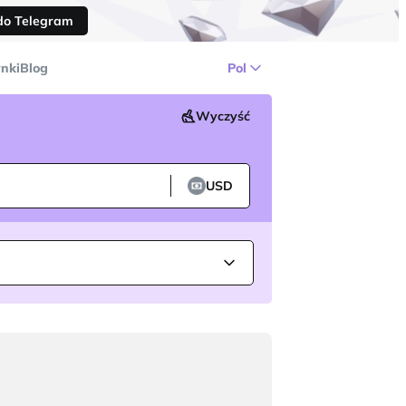
do Telegram
nki
Blog
Pol
Wyczyść
USD