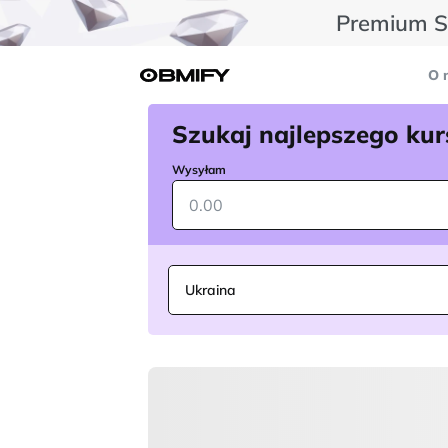
Premium Su
O 
Szukaj najlepszego kur
Wysyłam
Ukraina