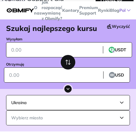
Jak
transakcji powyżej
$5000
Telegram
O
rozpocząć
Premium
Kantory
Rynki
Blog
Pol
nas
wymianę
Support
z Obmify?
Szukaj najlepszego kursu
Wyczyść
Wysyłam
USDT
Otrzymuję
USD
Ukraina
Wybierz miasto