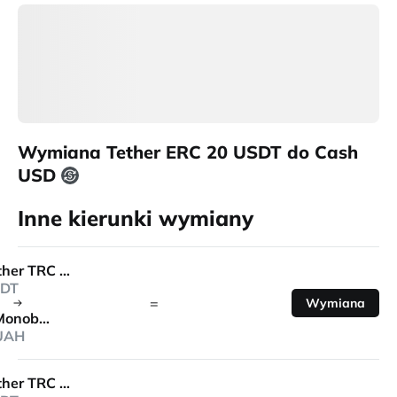
Wymiana Tether ERC 20 USDT do Cash
USD
Inne kierunki wymiany
Tether TRC 20
DT
=
Wymiana
Monobank
UAH
Tether TRC 20