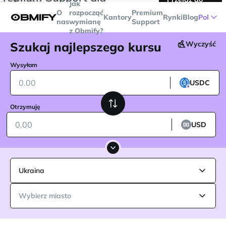
Jak
transakcji powyżej
$5000
Telegram
O
rozpocząć
Premium
Kantory
Rynki
Blog
Pol
nas
wymianę
Support
z Obmify?
Szukaj najlepszego kursu
Wyczyść
Wysyłam
USDC
Otrzymuję
USD
Ukraina
Wybierz miasto