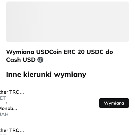
Wymiana USDCoin ERC 20 USDC do
Cash USD
Inne kierunki wymiany
Tether TRC 20
DT
=
Wymiana
Monobank
UAH
Tether TRC 20