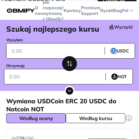
Jak
transakcji powyżej
$5000
Telegram
O
rozpocząć
Premium
Kantory
Rynki
Blog
Pol
nas
wymianę
Support
z Obmify?
Szukaj najlepszego kursu
Wyczyść
Wysyłam
USDC
Otrzymuję
NOT
Wymiana USDCoin ERC 20 USDC do
Notcoin NOT
Według oceny
Według kursu
220
Od
USDC