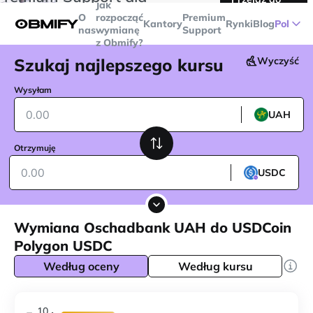
Jak
transakcji powyżej
$5000
Telegram
O
rozpocząć
Premium
Kantory
Rynki
Blog
Pol
nas
wymianę
Support
z Obmify?
Szukaj najlepszego kursu
Wyczyść
Wysyłam
UAH
Otrzymuję
USDC
Wymiana Оschadbank UAH do USDCoin
Polygon USDC
Według oceny
Według kursu
10