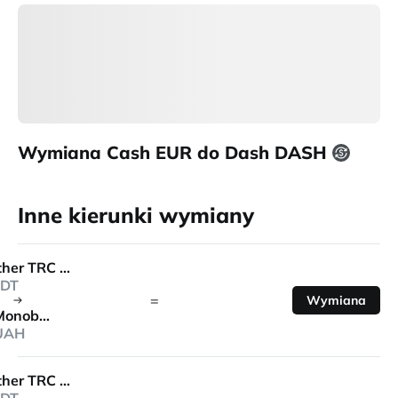
Wymiana Cash EUR do Dash DASH
Inne kierunki wymiany
Tether TRC 20
DT
=
Wymiana
Monobank
UAH
Tether TRC 20