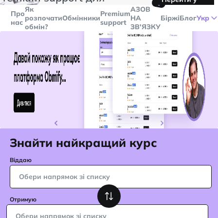
🤙
транзакцій більше
$5000
Telegram
Як
AЗОВ
Про
Premium
розпочати
Обмінники
НА
Біржі
Блог
Укр
нас
support
обмін?
ЗВ'ЯЗКУ
Знайти найкращий курс
Віддаю
Обери напрямок зі списку
Отримую
Обери напрямок зі списку